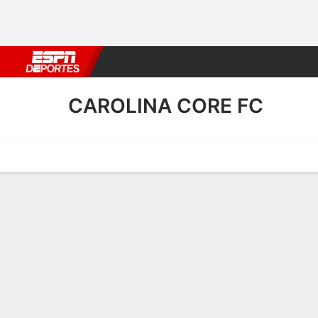
Fútbol
MLB
F. Americano
Básquetbol
WNBA
F1
Boxe
CAROLINA CORE FC
Portada
Calendario
Resultados
Plantel
Estadísticas
Transf
Plantel de Carolina Core F