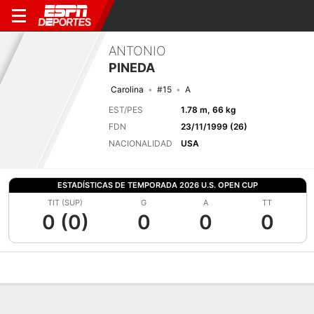
ANTONIO
PINEDA
Carolina
#15
A
EST/PES
1.78 m, 66 kg
FDN
23/11/1999 (26)
NACIONALIDAD
USA
ESTADÍSTICAS DE TEMPORADA 2026 U.S. OPEN CUP
TIT (SUP)
G
A
TT
0 (0)
0
0
0
Perfil de Jugador
Bio
Noticias
Partidos
Estadísticas