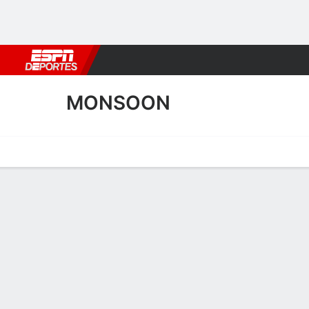
Fútbol
MLB
F. Americano
Básquetbol
WNBA
F1
Boxe
MONSOON
Portada
Calendario
Resultados
Plantel
Estadísticas
Transf
Plantel de Monsoon