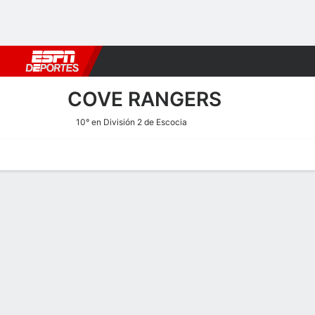
Fútbol
MLB
F. Americano
Básquetbol
WNBA
F1
Boxe
COVE RANGERS
10° en División 2 de Escocia
Portada
Calendario
Resultados
Plantel
Estadísticas
Transf
Plantel de Cove Rangers