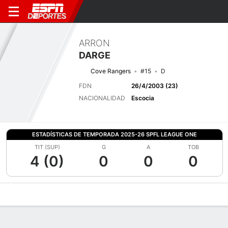
ARRON
DARGE
Cove Rangers
#15
D
FDN
26/4/2003 (23)
NACIONALIDAD
Escocia
ESTADÍSTICAS DE TEMPORADA 2025-26 SPFL LEAGUE ONE
TIT (SUP)
G
A
TOB
4 (0)
0
0
0
Perfil de Jugador
Bio
Noticias
Partidos
Estadísticas