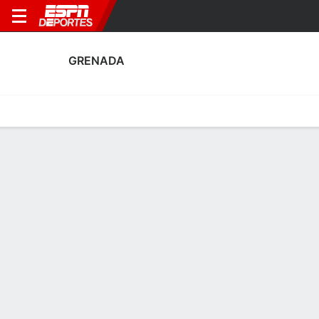
GRENADA
Portada
Calendario
Resultados
Plantel
Estadísticas
Plantel de Grenada
Arqueros
NOMBRE
POS
EDAD
EST
P
NAC
P
SB
S
GC
Trishawn Thomas
A
23
--
--
Granada
--
--
--
--
1
Shaquille Charles
A
22
--
--
Granada
--
--
--
--
12