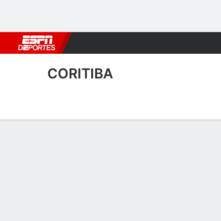
Fútbol
MLB
F. Americano
Básquetbol
WNBA
F1
Boxe
CORITIBA
Portada
Calendario
Resultados
Plantel
Estadísticas
Transf
Plantel de Coritiba