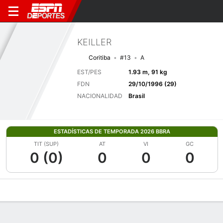
KEILLER
Coritiba
#13
A
EST/PES
1.93 m, 91 kg
FDN
29/10/1996 (29)
NACIONALIDAD
Brasil
ESTADÍSTICAS DE TEMPORADA 2026 BBRA
TIT (SUP)
AT
VI
GC
0 (0)
0
0
0
Perfil de Jugador
Bio
Noticias
Partidos
Estadísticas