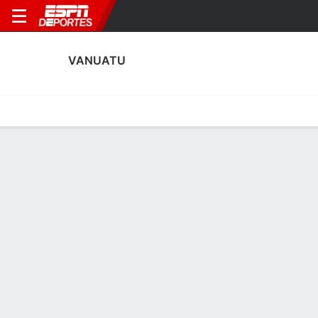
VANUATU
Portada
Calendario
Resultados
Plantel
Estadísticas
Plantel de Vanuatu
Arqueros
NOMBRE
POS
EDAD
EST
P
NAC
P
SB
S
GC
A
Massing Kalotang
A
23
--
--
--
--
--
--
--
--
1
Dick Sablan
A
29
--
--
--
--
--
--
--
--
12