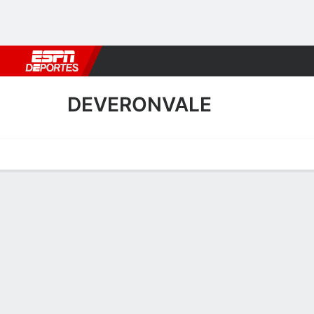
Fútbol
MLB
F. Americano
Básquetbol
WNBA
F1
Boxe
DEVERONVALE
Portada
Calendario
Resultados
Plantel
Estadísticas
Transf
Plantel de Deveronvale