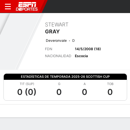
STEWART
GRAY
Deveronvale
D
FDN
14/5/2008 (18)
NACIONALIDAD
Escocia
ESTADÍSTICAS DE TEMPORADA 2025-26 SCOTTISH CUP
TIT (SUP)
G
A
TOB
0 (0)
0
0
0
Perfil de Jugador
Bio
Noticias
Partidos
Estadísticas