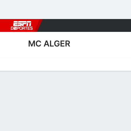
Fútbol
MLB
F. Americano
Básquetbol
WNBA
F1
Boxe
MC ALGER
Portada
Calendario
Resultados
Plantel
Estadísticas
Transf
Plantel de MC Alger