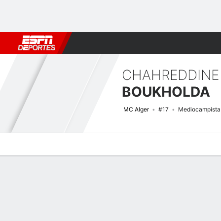
Fútbol
MLB
F. Americano
Básquetbol
WNBA
F1
Boxe
CHAHREDDINE
BOUKHOLDA
MC Alger
#17
Mediocampista
Perfil de Jugador
Bio
Noticias
Partidos
Estadísticas