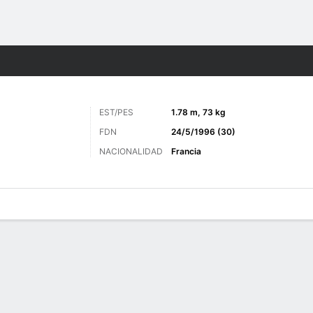
o
Más Deportes
EST/PES
1.78 m, 73 kg
FDN
24/5/1996 (30)
NACIONALIDAD
Francia