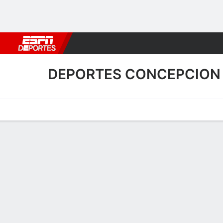
Fútbol
MLB
F. Americano
Básquetbol
WNBA
F1
Boxe
DEPORTES CONCEPCION
Portada
Calendario
Resultados
Plantel
Estadísticas
Transf
Plantel de Deportes Conc