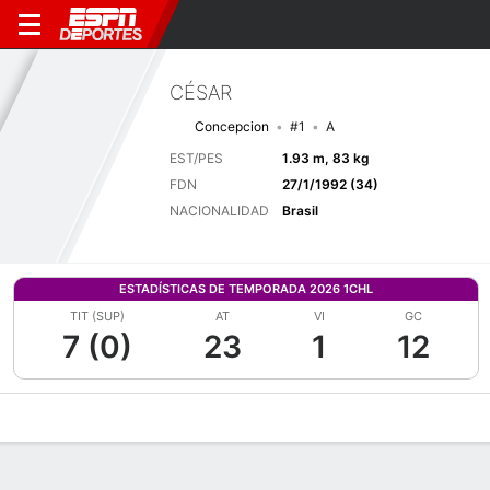
CÉSAR
Concepcion
#1
A
EST/PES
1.93 m, 83 kg
FDN
27/1/1992 (34)
NACIONALIDAD
Brasil
ESTADÍSTICAS DE TEMPORADA 2026 1CHL
TIT (SUP)
AT
VI
GC
7 (0)
23
1
12
Perfil de Jugador
Bio
Noticias
Partidos
Estadísticas