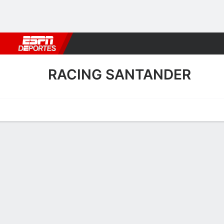
Fútbol
MLB
F. Americano
Básquetbol
WNBA
F1
Boxe
RACING SANTANDER
Portada
Calendario
Resultados
Plantel
Estadísticas
Transf
Plantel de Racing Santand