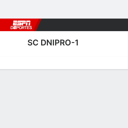
Fútbol
MLB
F. Americano
Básquetbol
WNBA
F1
Boxe
SC DNIPRO-1
Portada
Calendario
Resultados
Plantel
Estadísticas
Transf
Resultados de SC Dnipro-1