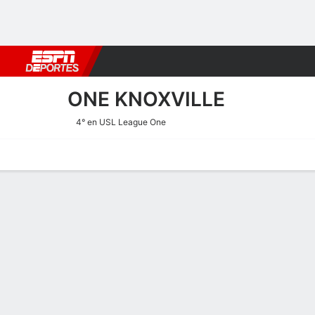
Fútbol
MLB
F. Americano
Básquetbol
WNBA
F1
Boxe
ONE KNOXVILLE
4° en USL League One
Portada
Calendario
Resultados
Plantel
Estadísticas
Transf
Resultados de One Knoxvil