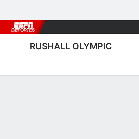
Fútbol
MLB
F. Americano
Básquetbol
WNBA
F1
Boxe
RUSHALL OLYMPIC
Portada
Calendario
Resultados
Plantel
Estadísticas
Transf
Resultados de Rushall Oly