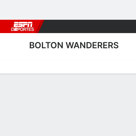
Fútbol
MLB
F. Americano
Básquetbol
WNBA
F1
Boxe
BOLTON WANDERERS
Portada
Calendario
Resultados
Plantel
Estadísticas
Transf
Resultados de Bolton Wan