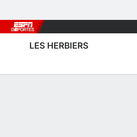
Fútbol
MLB
F. Americano
Básquetbol
WNBA
F1
Boxe
LES HERBIERS
Portada
Calendario
Resultados
Plantel
Estadísticas
Transf
Transferencias de Les Herb