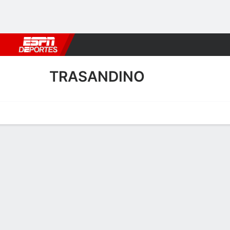
Fútbol
MLB
F. Americano
Básquetbol
WNBA
F1
Boxe
TRASANDINO
Portada
Calendario
Resultados
Plantel
Estadísticas
Transf
Transferencias de Trasand