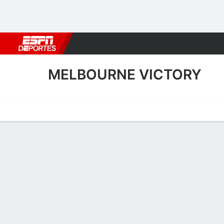
Fútbol
MLB
F. Americano
Básquetbol
WNBA
F1
Boxe
MELBOURNE VICTORY
Portada
Calendario
Resultados
Plantel
Estadísticas
Transf
Transferencias de Melbour