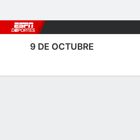
Fútbol
MLB
F. Americano
Básquetbol
WNBA
F1
Boxe
9 DE OCTUBRE
Portada
Calendario
Resultados
Plantel
Estadísticas
Transf
Transferencias de 9 de Oc