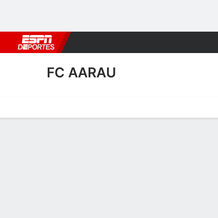
Fútbol
MLB
F. Americano
Básquetbol
WNBA
F1
Boxe
FC AARAU
Portada
Calendario
Resultados
Plantel
Estadísticas
Transf
Transferencias de FC Aara