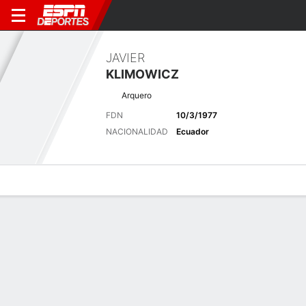
JAVIER
KLIMOWICZ
Arquero
FDN
10/3/1977
NACIONALIDAD
Ecuador
Perfil de Jugador
Bio
Noticias
Partidos
Estadísticas
Últimas noticias
Ver Todo