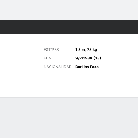
o
Más Deportes
EST/PES
1.8 m, 78 kg
FDN
9/2/1988 (38)
NACIONALIDAD
Burkina Faso