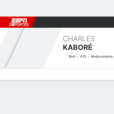
Fútbol
MLB
F. Americano
Básquetbol
WNBA
F1
Boxe
CHARLES
KABORÉ
Niort
#25
Mediocampista
Perfil de Jugador
Bio
Noticias
Partidos
Estadísticas