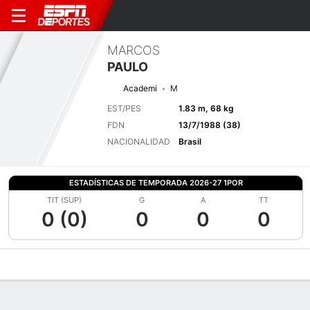
MARCOS
PAULO
Academi
M
EST/PES
1.83 m, 68 kg
FDN
13/7/1988 (38)
NACIONALIDAD
Brasil
ESTADÍSTICAS DE TEMPORADA 2026-27 1POR
TIT (SUP)
G
A
TT
0 (0)
0
0
0
Perfil de Jugador
Bio
Noticias
Partidos
Estadísticas