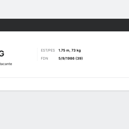
o
Más Deportes
EST/PES
1.75 m, 73 kg
G
FDN
5/9/1986 (39)
tacante