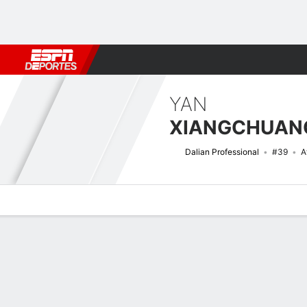
Fútbol
MLB
F. Americano
Básquetbol
WNBA
F1
Boxe
YAN
XIANGCHUAN
Dalian Professional
#39
A
Perfil de Jugador
Bio
Noticias
Partidos
Estadísticas