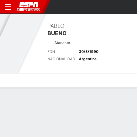
PABLO
BUENO
Atacante
FDN
30/3/1990
NACIONALIDAD
Argentina
Perfil de Jugador
Bio
Noticias
Partidos
Estadísticas
Últimas noticias
Ver Todo