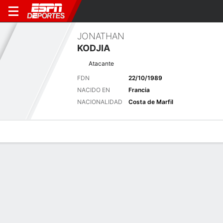
JONATHAN
KODJIA
Atacante
FDN
22/10/1989
NACIDO EN
Francia
NACIONALIDAD
Costa de Marfil
Perfil de Jugador
Bio
Noticias
Partidos
Estadísticas
Últimas noticias
Ver Todo