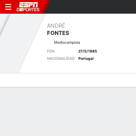
ANDRÉ
FONTES
Mediocampista
FDN
27/5/1985
NACIONALIDAD
Portugal
Perfil de Jugador
Bio
Noticias
Partidos
Estadísticas
Últimas noticias
Ver Todo