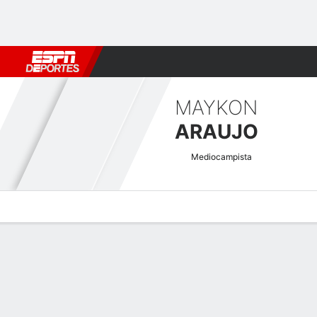
Fútbol
MLB
F. Americano
Básquetbol
WNBA
F1
Boxe
MAYKON
ARAUJO
Mediocampista
Perfil de Jugador
Bio
Noticias
Partidos
Estadísticas