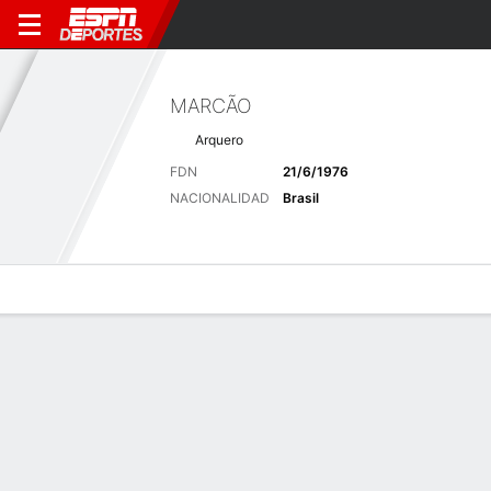
MARCÃO
Arquero
FDN
21/6/1976
NACIONALIDAD
Brasil
Perfil de Jugador
Bio
Noticias
Partidos
Estadísticas
Últimas noticias
Ver Todo