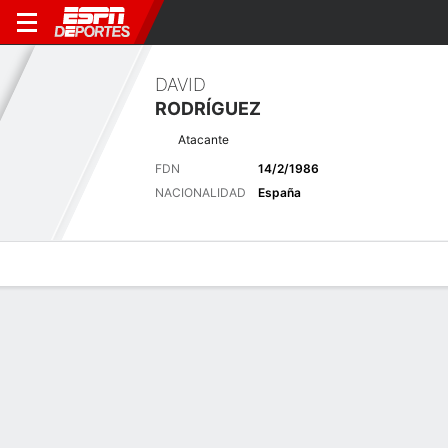
DAVID
RODRÍGUEZ
Atacante
FDN
14/2/1986
NACIONALIDAD
España
Perfil de Jugador
Bio
Noticias
Partidos
Estadísticas
Últimas noticias
Ver Todo