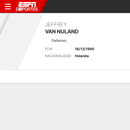
JEFFREY
VAN NULAND
Defensor
FDN
16/12/1990
NACIONALIDAD
Holanda
Perfil de Jugador
Bio
Noticias
Partidos
Estadísticas
Últimas noticias
Ver Todo