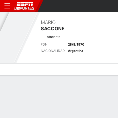
MARIO
SACCONE
Atacante
FDN
28/8/1970
NACIONALIDAD
Argentina
Perfil de Jugador
Bio
Noticias
Partidos
Estadísticas
Últimas noticias
Ver Todo