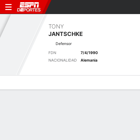
TONY
JANTSCHKE
Defensor
FDN
7/4/1990
NACIONALIDAD
Alemania
Perfil de Jugador
Bio
Noticias
Partidos
Estadísticas
Últimas noticias
Ver Todo