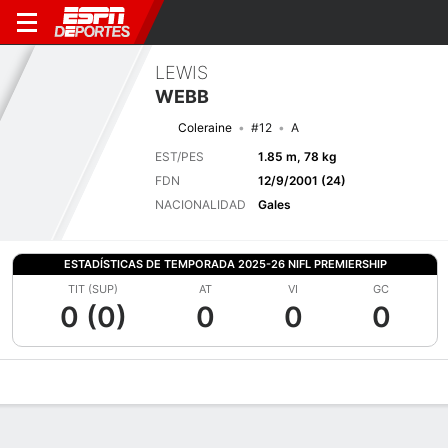
LEWIS
WEBB
Coleraine
#12
A
EST/PES
1.85 m, 78 kg
FDN
12/9/2001 (24)
NACIONALIDAD
Gales
ESTADÍSTICAS DE TEMPORADA 2025-26 NIFL PREMIERSHIP
TIT (SUP)
AT
VI
GC
0 (0)
0
0
0
Perfil de Jugador
Bio
Noticias
Partidos
Estadísticas