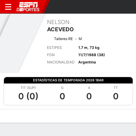
NELSON
ACEVEDO
Talleres RE
M
EST/PES
1.7 m, 73 kg
FDN
11/7/1988 (38)
NACIONALIDAD
Argentina
ESTADÍSTICAS DE TEMPORADA 2026 1BAR
TIT (SUP)
G
A
TT
0 (0)
0
0
0
Perfil de Jugador
Bio
Noticias
Partidos
Estadísticas