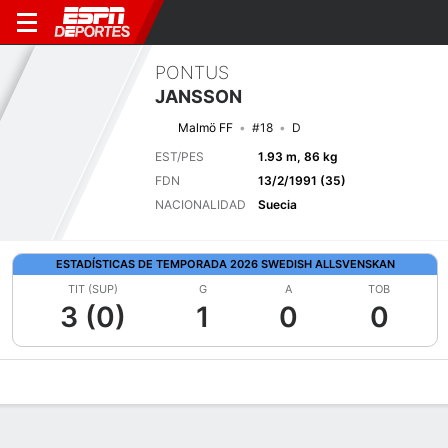
PONTUS
JANSSON
Malmö FF
#18
D
EST/PES
1.93 m, 86 kg
FDN
13/2/1991 (35)
NACIONALIDAD
Suecia
ESTADÍSTICAS DE TEMPORADA 2026 SWEDISH ALLSVENSKAN
TIT (SUP)
G
A
TOB
3 (0)
1
0
0
Perfil de Jugador
Bio
Noticias
Partidos
Estadísticas