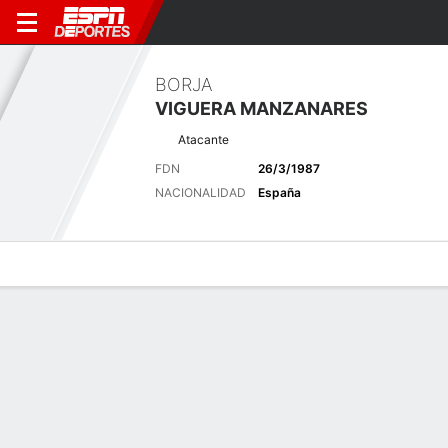
BORJA
VIGUERA MANZANARES
Atacante
FDN
26/3/1987
NACIONALIDAD
España
Perfil de Jugador
Bio
Noticias
Partidos
Estadísticas
Últimas noticias
Ver Todo