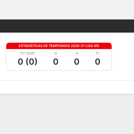
Watch
Juegos
ESTADÍSTICAS DE TEMPORADA 2026-27 LIGA MX
TIT (SUP)
G
A
TT
0 (0)
0
0
0