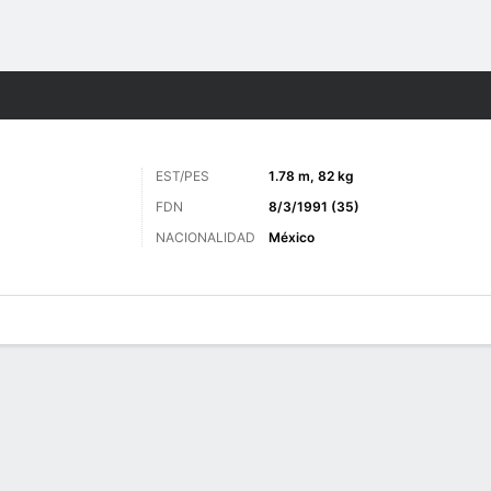
o
Más Deportes
EST/PES
1.78 m, 82 kg
FDN
8/3/1991 (35)
NACIONALIDAD
México