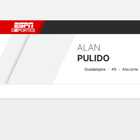
Fútbol
MLB
F. Americano
Básquetbol
WNBA
F1
Boxe
ALAN
PULIDO
Guadalajara
#9
Atacante
Perfil de Jugador
Bio
Noticias
Partidos
Estadísticas