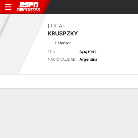
LUCAS
KRUSPZKY
Defensor
FDN
6/4/1992
NACIONALIDAD
Argentina
Perfil de Jugador
Bio
Noticias
Partidos
Estadísticas
Últimas noticias
Ver Todo