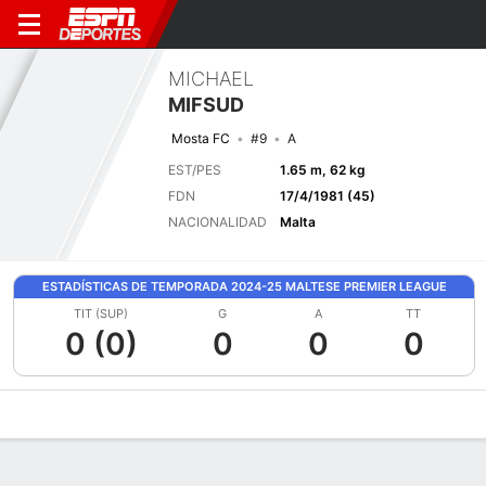
MICHAEL
MIFSUD
Mosta FC
#9
A
EST/PES
1.65 m, 62 kg
FDN
17/4/1981 (45)
NACIONALIDAD
Malta
ESTADÍSTICAS DE TEMPORADA 2024-25 MALTESE PREMIER LEAGUE
TIT (SUP)
G
A
TT
0 (0)
0
0
0
Perfil de Jugador
Bio
Noticias
Partidos
Estadísticas