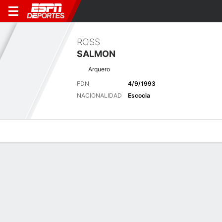
ROSS
SALMON
Arquero
FDN
4/9/1993
NACIONALIDAD
Escocia
Perfil de Jugador
Bio
Noticias
Partidos
Estadísticas
Últimas noticias
Ver Todo