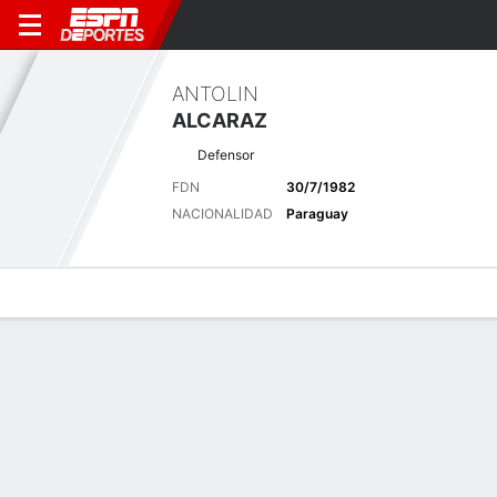
ANTOLIN
ALCARAZ
Defensor
FDN
30/7/1982
NACIONALIDAD
Paraguay
Perfil de Jugador
Bio
Noticias
Partidos
Estadísticas
Últimas noticias
Ver Todo