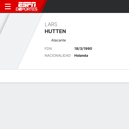
LARS
HUTTEN
Atacante
FDN
18/3/1990
NACIONALIDAD
Holanda
Perfil de Jugador
Bio
Noticias
Partidos
Estadísticas
Últimas noticias
Ver Todo