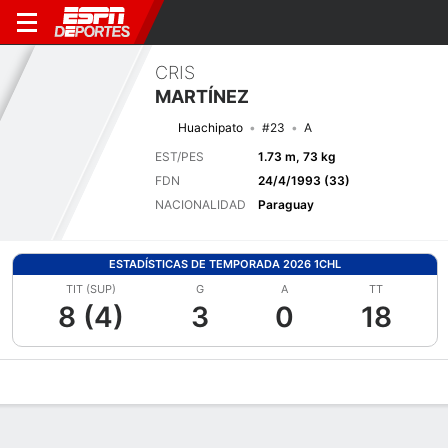
CRIS
MARTÍNEZ
Huachipato
#23
A
EST/PES
1.73 m, 73 kg
FDN
24/4/1993 (33)
NACIONALIDAD
Paraguay
ESTADÍSTICAS DE TEMPORADA 2026 1CHL
TIT (SUP)
G
A
TT
8 (4)
3
0
18
Perfil de Jugador
Bio
Noticias
Partidos
Estadísticas