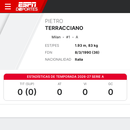
PIETRO
TERRACCIANO
Milan
#1
A
EST/PES
1.93 m, 83 kg
FDN
8/3/1990 (36)
NACIONALIDAD
Italia
ESTADÍSTICAS DE TEMPORADA 2026-27 SERIE A
TIT (SUP)
AT
VI
GC
0 (0)
0
0
0
Perfil de Jugador
Bio
Noticias
Partidos
Estadísticas